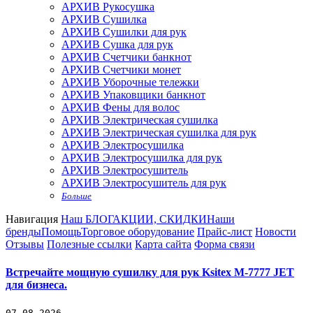
АРХИВ Рукосушка
АРХИВ Сушилка
АРХИВ Сушилки для рук
АРХИВ Сушка для рук
АРХИВ Счетчики банкнот
АРХИВ Счетчики монет
АРХИВ Уборочные тележки
АРХИВ Упаковщики банкнот
АРХИВ Фены для волос
АРХИВ Электрическая сушилка
АРХИВ Электрическая сушилка для рук
АРХИВ Электросушилка
АРХИВ Электросушилка для рук
АРХИВ Электросушитель
АРХИВ Электросушитель для рук
Больше
Навигация
Наш БЛОГ
АКЦИИ, СКИДКИ
Наши
бренды
Помощь
Торговое оборудование
Прайс-лист
Новости
Отзывы
Полезные ссылки
Карта сайта
Форма связи
Встречайте мощную сушилку для рук Ksitex M-7777 JET
для бизнеса.
07-08-2026