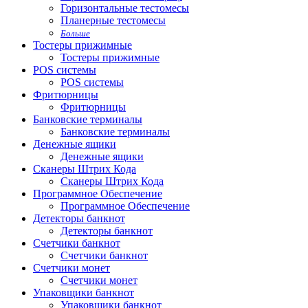
Горизонтальные тестомесы
Планерные тестомесы
Больше
Тостеры прижимные
Тостеры прижимные
POS системы
POS системы
Фритюрницы
Фритюрницы
Банковские терминалы
Банковские терминалы
Денежные ящики
Денежные ящики
Сканеры Штрих Кода
Сканеры Штрих Кода
Программное Обеспечение
Программное Обеспечение
Детекторы банкнот
Детекторы банкнот
Счетчики банкнот
Счетчики банкнот
Счетчики монет
Счетчики монет
Упаковщики банкнот
Упаковщики банкнот