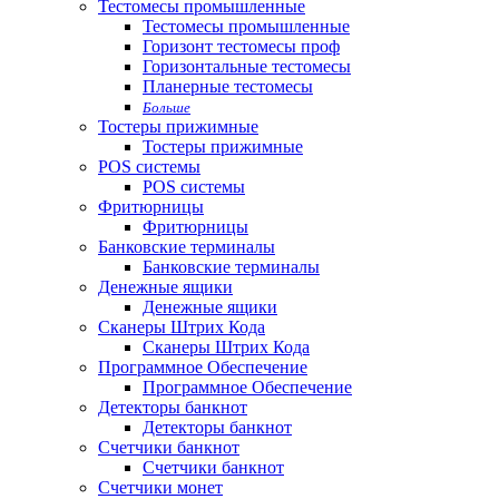
Тестомесы промышленные
Тестомесы промышленные
Горизонт тестомесы проф
Горизонтальные тестомесы
Планерные тестомесы
Больше
Тостеры прижимные
Тостеры прижимные
POS системы
POS системы
Фритюрницы
Фритюрницы
Банковские терминалы
Банковские терминалы
Денежные ящики
Денежные ящики
Сканеры Штрих Кода
Сканеры Штрих Кода
Программное Обеспечение
Программное Обеспечение
Детекторы банкнот
Детекторы банкнот
Счетчики банкнот
Счетчики банкнот
Счетчики монет