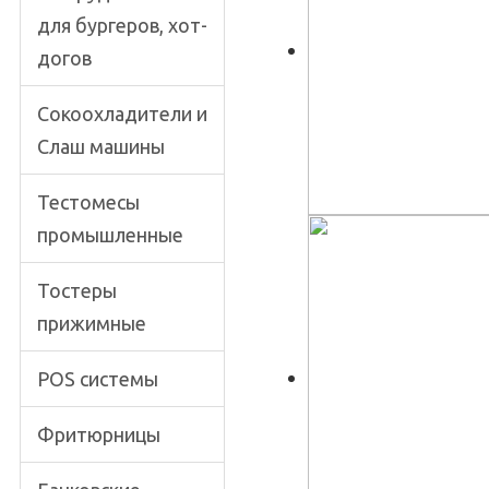
для бургеров, хот-
догов
Сокоохладители и
Слаш машины
Тестомесы
промышленные
Тостеры
прижимные
POS системы
Фритюрницы