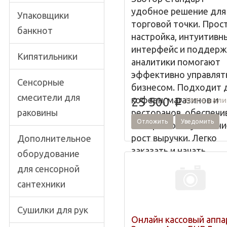
удобное решение для
Упаковщики
торговой точки. Прос
банкнот
настройка, интуитивн
интерфейс и поддерж
Кипятильники
аналитики помогают
эффективно управлят
Сенсорные
бизнесом. Подходит 
смесители для
кофеен, магазинов и
Нет в нал
25 500
p
раковины
ресторанов, обеспечи
Отложить
Уведомить
быстрое обслуживани
рост выручки. Легко
Дополнительное
заказать и начать
оборудование
использовать уже сег
для сенсорной
сантехники
Сушилки для рук
Онлайн кассовый аппа