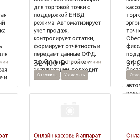
для торговой точки с
касс
тая
поддержкой ЕНВД-
торг
ый
режима. Автоматизирует
эрго
ка
учет продаж,
точн
контролирует остатки,
Обес
ь
формирует отчётность и
фикс
для
передает данные ОФД.
подд
Удобен в настройке и
с то
ичии
Нет в наличии
32 400
34 
p
вая
эксплуатации, подходит
бесп
Отложить
Уведомить
Отло
е и
для малого бизнеса.
Идеа
авто
повы
одня!
эффе
Купи
рат
Онлайн кассовый аппарат
Онла