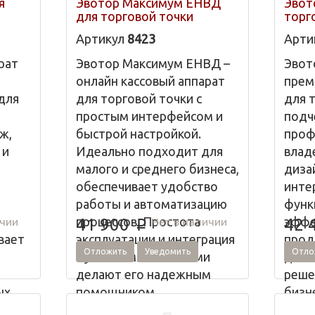
я
Эвотор Максимум ЕНВД
Эвот
для торговой точки
торг
Артикул
8423
Арти
рат
Эвотор Максимум ЕНВД –
Эвот
онлайн кассовый аппарат
прем
для
для торговой точки с
для 
простым интерфейсом и
подч
ж,
быстрой настройкой.
проф
 и
Идеально подходит для
влад
малого и среднего бизнеса,
диза
обеспечивает удобство
инте
работы и автоматизацию
функ
процессов. Простота
эффе
ичии
Нет в наличии
41 900
42 
p
вает
эксплуатации и интеграция
прод
Отложить
Уведомить
Отло
с учетными системами
данн
делают его надежным
реше
ых
помощником
бизн
а.
предпринимателя.
прям