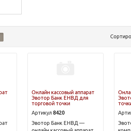
Сортиро
рат
Онлайн кассовый аппарат
Онла
Эвотор Банк ЕНВД для
Эвот
торговой точки
точк
Артикул
8420
Арти
рат
Эвотор Банк ЕНВД —
Эвот
онлайн кассовый аппарат
комп