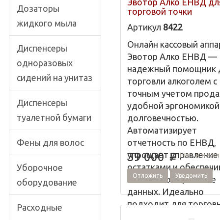
Эвотор Алко ЕНВД дл
Дозаторы
торговой точки
жидкого мыла
Артикул
8422
Онлайн кассовый аппа
Диспенсеры
Эвотор Алко ЕНВД —
одноразовых
надежный помощник 
сидений на унитаз
торговли алкоголем с
точным учетом прода
Диспенсеры
удобной эргономикой
туалетной бумаги
долговечностью.
Автоматизирует
Фены для волос
отчетность по ЕНВД,
упрощает управление
Нет в нал
39 000
p
остатками и обеспечи
Уборочное
Отложить
Уведомить
безопасное хранение
оборудование
данных. Идеально
подходит для торгов
Расходные
точек любого формат