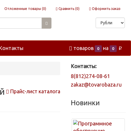
Отложенные товары (
0
)
Сравнить (
0
)
Оформить заказ
Контакты
товаров
на
0
0
p
Контакты:
8(812)274-08-61
zakaz@tovarobaza.ru
ой
Прайс-лист каталога
Новинки