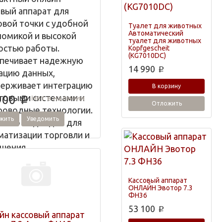
овый аппарат для
овой точки с удобной
Туалет для животных
Автоматический
номикой и высокой
туалет для животных
остью работы.
Kopfgescheit
(KG7010DC)
печивает надежную
14 990
p
ацию данных,
ерживает интеграцию
В корзину
рговыми системами и
Нет в наличии
900
p
Отложить
роводные технологии.
жить
Уведомить
льно подходит для
матизации торговли и
шения
ктивности бизнеса.
ть можно здесь.
Кассовый аппарат
ОНЛАЙН Эвотор 7.3
ФН36
53 100
p
йн кассовый аппарат