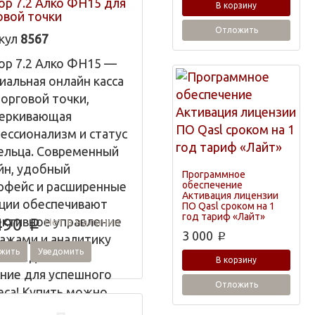
ор 7.2 Алко ФН15 для
В корзину
овой точки
Отложить
кул
8567
ор 7.2 Алко ФН15 —
иальная онлайн касса
торговой точки,
еркивающая
ессионализм и статус
ельца. Современный
йн, удобный
Программное
обеспечение
рфейс и расширенные
Активация лицензии
ции обеспечивают
ПО Qasl сроком на 1
год тариф «Лайт»
ктивное управление
Нет в наличии
490
p
3 000
p
ажами и аналитику
жить
Уведомить
ых. Идеальное
В корзину
ние для успешного
Отложить
еса! Купить можно
о сейчас.