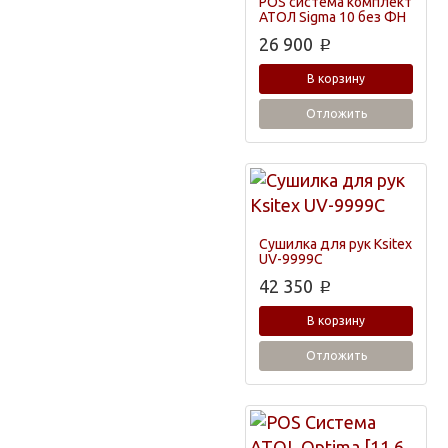
POS система комплект
АТОЛ Sigma 10 без ФН
26 900
p
В корзину
Отложить
Сушилка для рук Ksitex
UV-9999С
42 350
p
В корзину
Отложить