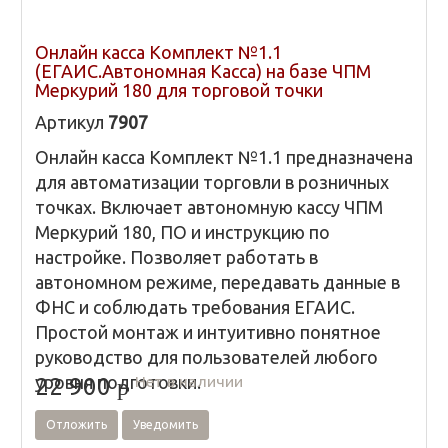
Онлайн касса Комплект №1.1
(ЕГАИС.Автономная Касса) на базе ЧПМ
Меркурий 180 для торговой точки
Артикул
7907
Онлайн касса Комплект №1.1 предназначена
для автоматизации торговли в розничных
точках. Включает автономную кассу ЧПМ
Меркурий 180, ПО и инструкцию по
настройке. Позволяет работать в
автономном режиме, передавать данные в
ФНС и соблюдать требования ЕГАИС.
Простой монтаж и интуитивно понятное
руководство для пользователей любого
уровня подготовки.
Нет в наличии
22 900
p
Отложить
Уведомить