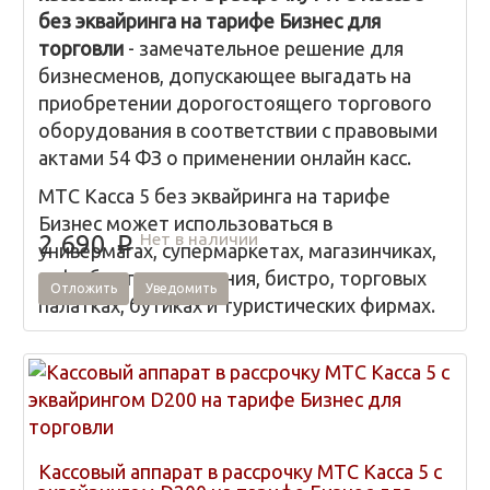
без эквайринга на тарифе Бизнес для
торговли
- замечательное решение для
бизнесменов, допускающее выгадать на
приобретении дорогостоящего торгового
оборудования в соответствии с правовыми
актами 54 ФЗ о применении онлайн касс.
МТС Касса 5 без эквайринга на тарифе
Бизнес может использоваться в
Нет в наличии
2 690
p
универмагах, супермаркетах, магазинчиках,
кафе быстрого питания, бистро, торговых
Отложить
Уведомить
палатках, бутиках и туристических фирмах.
Кассовый аппарат в рассрочку МТС Касса 5 с