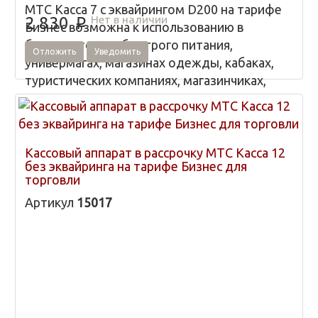
МТС Касса 7 с эквайрингом D200 на тарифе
Нет в наличии
2 830
p
Бизнес возможна к использованию в
бутиках, точках быстрого питания,
Отложить
Уведомить
универмагах, магазинах одежды, кабаках,
туристических компаниях, магазинчиках,
торговых палатках и ларьках.
Кассовый аппарат в рассрочку МТС Касса 12
без эквайринга на тарифе Бизнес для
торговли
Артикул
15017