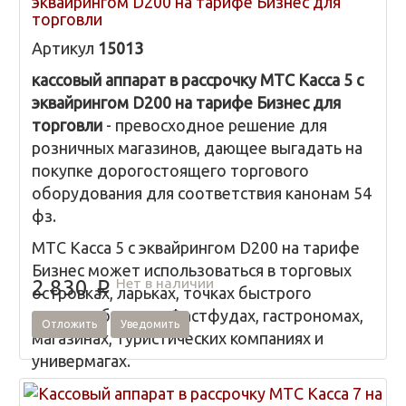
эквайрингом D200 на тарифе Бизнес для
торговли
Артикул
15013
кассовый аппарат в рассрочку МТС Касса 5 с
эквайрингом D200 на тарифе Бизнес для
торговли
- превосходное решение для
розничных магазинов, дающее выгадать на
покупке дорогостоящего торгового
оборудования для соответствия канонам 54
фз.
МТС Касса 5 с эквайрингом D200 на тарифе
Бизнес может использоваться в торговых
Нет в наличии
2 830
p
островках, ларьках, точках быстрого
питания, бутиках, Фастфудах, гастрономах,
Отложить
Уведомить
магазинах, туристических компаниях и
универмагах.