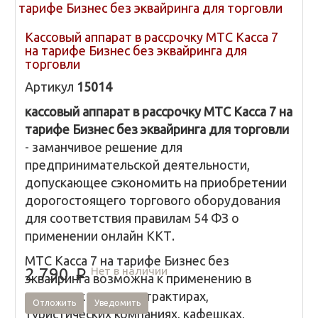
Кассовый аппарат в рассрочку МТС Касса 7
на тарифе Бизнес без эквайринга для
торговли
Артикул
15014
кассовый аппарат в рассрочку МТС Касса 7 на
тарифе Бизнес без эквайринга для торговли
- заманчивое решение для
предпринимательской деятельности,
допускающее сэкономить на приобретении
дорогостоящего торгового оборудования
для соответствия правилам 54 ФЗ о
применении онлайн ККТ.
МТС Касса 7 на тарифе Бизнес без
Нет в наличии
2 790
p
эквайринга возможна к применению в
магазинах одежды, трактирах,
Отложить
Уведомить
туристических компаниях, кафешках,